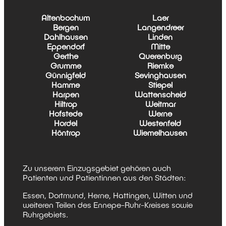
Altenbochum
Laer
Bergen
Langendreer
Dahlhausen
Linden
Eppendorf
Mitte
Gerthe
Querenburg
Grumme
Riemke
Günnigfeld
Sevinghausen
Hamme
Stiepel
Harpen
Wattenscheid
Hiltrop
Weitmar
Hofstede
Werne
Hordel
Westenfeld
Höntrop
Wiemelhausen
Zu unserem Einzugsgebiet gehören auch
Patienten und Patientinnen aus den Städten:
Essen, Dortmund, Herne, Hattingen, Witten und
weiteren Teilen des Ennepe-Ruhr-Kreises sowie
Ruhrgebiets.