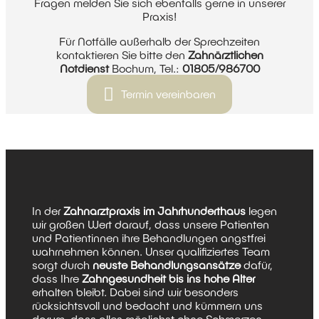
Fragen melden Sie sich ebenfalls gerne in unserer
Praxis!
Für Notfälle außerhalb der Sprechzeiten
kontaktieren Sie bitte den
Zahnärztlichen
Notdienst
Bochum, Tel.:
01805/986700
Termin vereinbaren
In der
Zahnarztpraxis im Jahrhunderthaus
legen
wir großen Wert darauf, dass unsere Patienten
und Patientinnen ihre Behandlungen angstfrei
wahrnehmen können. Unser qualifiziertes Team
sorgt durch
neuste Behandlungsansätze
dafür,
dass Ihre
Zahngesundheit bis ins hohe Alter
erhalten bleibt. Dabei sind wir besonders
rücksichtsvoll und bedacht und kümmern uns
darum, dass alles möglichst ohne Schmerzen