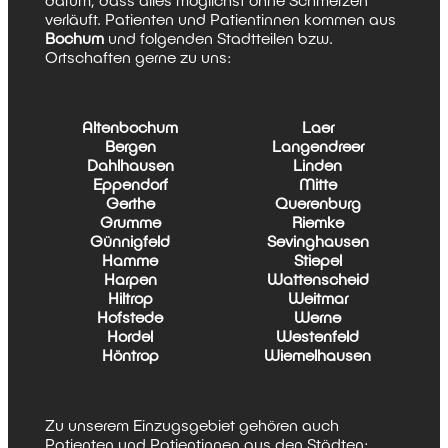
verläuft. Patienten und Patientinnen kommen aus
Bochum
und folgenden Stadtteilen bzw.
Ortschaften gerne zu uns:
Altenbochum
Laer
Bergen
Langendreer
Dahlhausen
Linden
Eppendorf
Mitte
Gerthe
Querenburg
Grumme
Riemke
Günnigfeld
Sevinghausen
Hamme
Stiepel
Harpen
Wattenscheid
Hiltrop
Weitmar
Hofstede
Werne
Hordel
Westenfeld
Höntrop
Wiemelhausen
Zu unserem Einzugsgebiet gehören auch
Patienten und Patientinnen aus den Städten: